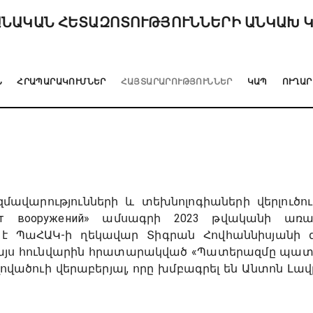
ՆԱԿԱՆ ՀԵՏԱԶՈՏՈՒԹՅՈՒՆՆԵՐԻ ԱՆԿԱԽ 
Ն
ՀՐԱՊԱՐԱԿՈՒՄՆԵՐ
ՀԱՅՏԱՐԱՐՈՒԹՅՈՒՆՆԵՐ
ԿԱՊ
ՈՒՂԱՐ
մավարությունների և տեխնոլոգիաների վերլուծո
орт вооружений» ամսագրի 2023 թվականի առ
է ՊաՀԱԿ-ի ղեկավար Տիգրան Հովհաննիսյանի գ
 այս հունվարին հրատարակված «Պատերազմը պատեր
ողովածուի վերաբերյալ, որը խմբագրել են Անտոն Լավ