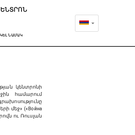
ԿԵՆՏՐՈՆ
ԿԵԼ ՆԱՄԱԿ
ւթյան կենտրոնի
աջին համարում
րախոսությունը
ի մեջ» («Война
րովն ու Ռուսլան