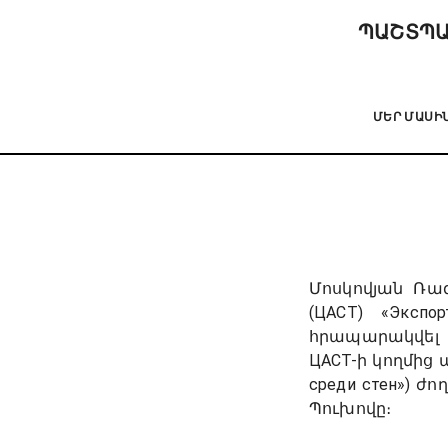
ՊԱՇՏՊԱ
ՄԵՐ ՄԱՍԻ
Մոսկովյան Ռազ
(ЦАСТ) «Эксп
հրապարակվել 
ЦАСТ-ի կողմից
среди стен») ժ
Պուխովը։