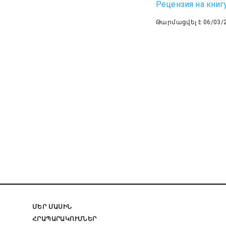
Рецензия на книг
Թարմացվել է 06/03/
ՄԵՐ ՄԱՍԻՆ
ՀՐԱՊԱՐԱԿՈՒՄՆԵՐ