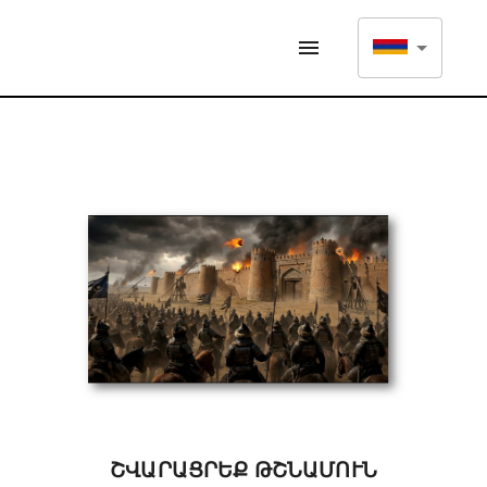
ՇՎԱՐԱՑՐԵՔ ԹՇՆԱՄՈՒՆ