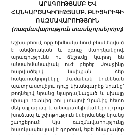
ԱՐԱԳՈՒԹՅԱՄԲ ԵՎ
ՀԱՆԿԱՐԾԱԿԻՈՒԹՅԱՄԲ. ԲԼԻՑԿՐԻԳԻ
ՌԱԶՄԱՎԱՐՈՒԹՅՈՒՆ
(ռազմավարություն տասնչորսերորդ)
Աշխարհում, որը հիմնականում բնակեցված
է անվճռական և զգույշ մարդկանցով,
արագությունն ու ճնշումը կարող են
անսահմանափակ ուժ բերել: Առաջինը
հարվածելով, նախքան ձեր
հակառակորդները ժամանակ կունենան
պատրաստվելու, դուք կխանգարեք նրանց՝
թողնելով նրանց նյարդայնացած և սխալը
սխալի հետևից թույլ տալով: Դրանից հետո
մեկ այլ արագ և անսպասելի մանևրով դուք
խուճապ և շփոթություն կսերմանեք նրանց
շարքերում: Այս ռազմավարությունը
հատկապես լավ է գործում, եթե հնարավոր