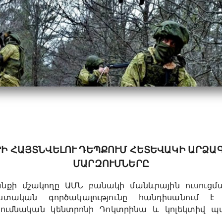
ՐԻ ՀԱՅՏՆՎԵԼՈՒ ԴԵՊՔՈՒՄ ՀԵՏԵՎԱԿԻ ԱՐՁԱ
ՄԱՐԶՈՒՄՆԵՐԸ
նքի մշակողը ԱՄՆ բանակի մանևրային ուսուցմա
տական գործակալությունը հանդիսանում է
սումնական կենտրոնի Դոկտրինա և կոլեկտիվ 