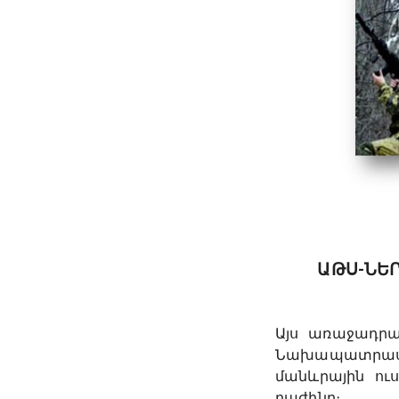
ԱԹՍ-ՆԵ
Այս առաջադրա
Նախապատրաս
մանևրային ու
բաժինը։