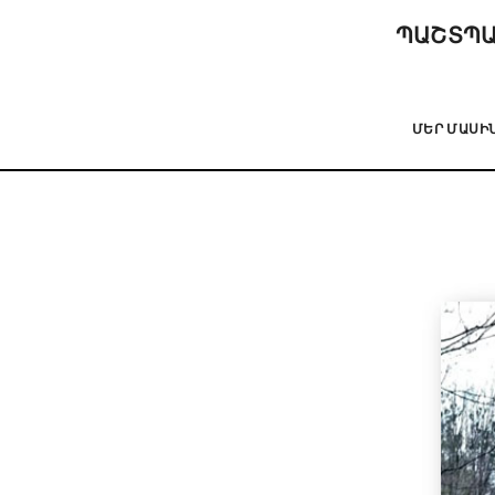
ՊԱՇՏՊԱ
ՄԵՐ ՄԱՍԻ