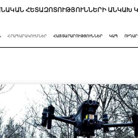
ՆԱԿԱՆ ՀԵՏԱԶՈՏՈՒԹՅՈՒՆՆԵՐԻ ԱՆԿԱԽ 
Ն
ՀՐԱՊԱՐԱԿՈՒՄՆԵՐ
ՀԱՅՏԱՐԱՐՈՒԹՅՈՒՆՆԵՐ
ԿԱՊ
ՈՒՂԱՐ