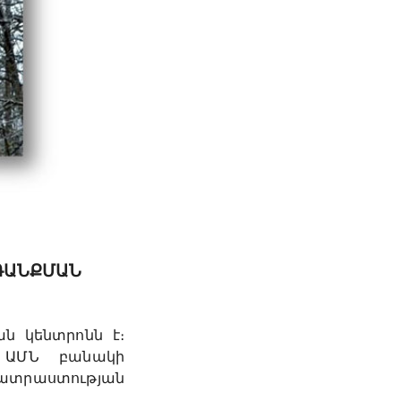
ԳԱՆՔՄԱՆ
ն կենտրոնն է։
 ԱՄՆ բանակի
պատրաստության