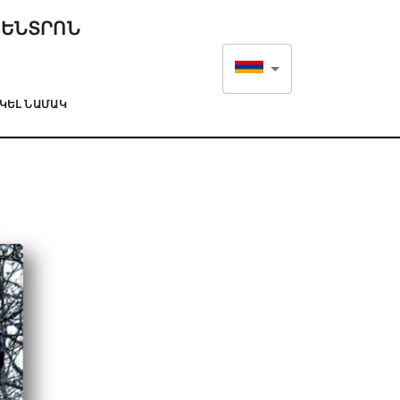
ԿԵՆՏՐՈՆ
ԿԵԼ ՆԱՄԱԿ